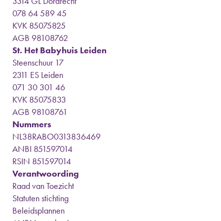
3314 GL Dordrecht
078 64 589 45
KVK 85075825
AGB 98108762
St. Het Babyhuis Leiden
Steenschuur 17
2311 ES Leiden
071 30 301 46
KVK 85075833
AGB 98108761
Nummers
NL38RABO0313836469
ANBI 851597014
RSIN 851597014
Verantwoording
Raad van Toezicht
Statuten stichting
Beleidsplannen